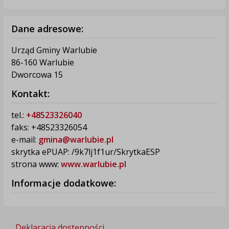
Dane adresowe:
Urząd Gminy Warlubie
86-160 Warlubie
Dworcowa 15
Kontakt:
tel.:
+48523326040
faks: +48523326054
e-mail:
gmina@warlubie.pl
skrytka ePUAP: /9k7lj1f1ur/SkrytkaESP
strona www:
www.warlubie.pl
Informacje dodatkowe:
Deklaracja dostępności