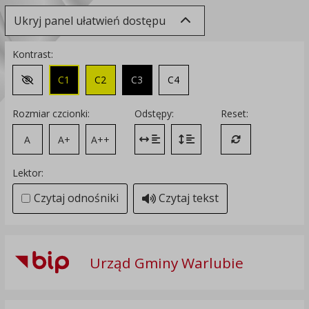
Ukryj panel ułatwień dostępu
Kontrast:
C1
C2
C3
C4
Zmień kontrast na domyślny
Rozmiar czcionki:
Odstępy:
Reset:
A
A+
A++
Zmień odstęp między literami
Zmień interlinię i margines
Przywróć ustawi
Lektor:
Czytaj odnośniki
Czytaj tekst
Urząd Gminy Warlubie