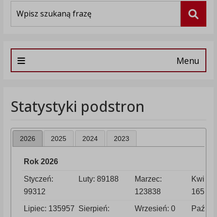
Wyszukiwarka
Szuka
Menu
Statystyki podstron
2026
2025
2024
2023
Rok 2026
Styczeń:
Luty: 89188
Marzec:
Kwieci
99312
123838
16545
Lipiec: 135957
Sierpień:
Wrzesień: 0
Paździe