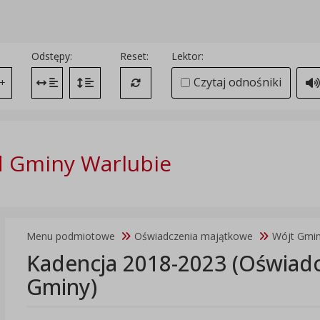
Odstępy:
Reset:
Lektor:
Czytaj odnośniki
+
Zmień odstęp między literami
Zmień interlinię i margines między paragrafami
Przywróć ustawienia domyślne
 Gminy Warlubie
Menu podmiotowe
Oświadczenia majątkowe
Wójt Gmi
Kadencja 2018-2023 (Oświad
Gminy)