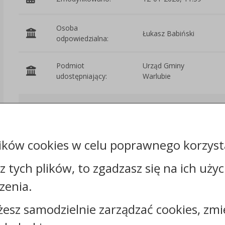
Osoba
Łukasz Babiński
odpowiedzialna:
Podmiot
Urząd Gminy
udostępniający:
Warlubie
Załączniki
Rejestr zmian
ików cookies w celu poprawnego korzysta
sz tych plików, to zgadzasz się na ich uży
zenia.
żesz samodzielnie zarządzać cookies, zmi
Kontakt: