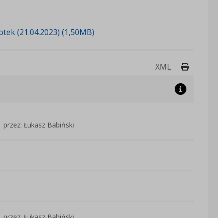
tek (21.04.2023) (1,50MB)
Drukuj 
XML
przez: Łukasz Babiński
przez: Łukasz Babiński