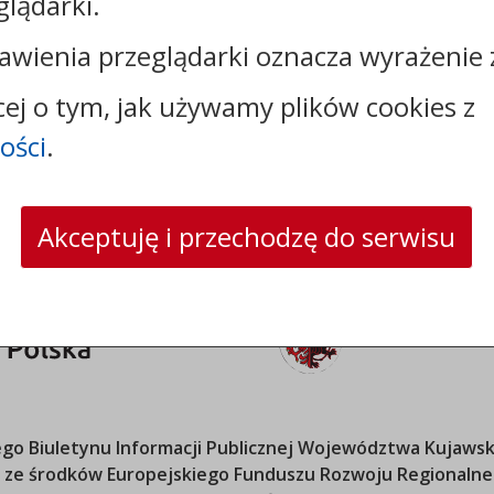
glądarki.
tel.:
+48523326040
faks: +48523326054
awienia przeglądarki oznacza wyrażenie 
e-mail:
gmina@warlubie.pl
skrytka ePUAP: /9k7lj1f1ur/SkrytkaESP
cej o tym, jak używamy plików cookies z
strona www:
www.warlubie.pl
ości
.
Akceptuję i przechodzę do serwisu
o Biuletynu Informacji Publicznej
Województwa Kujawsk
ana ze środków Europejskiego Funduszu Rozwoju Regional