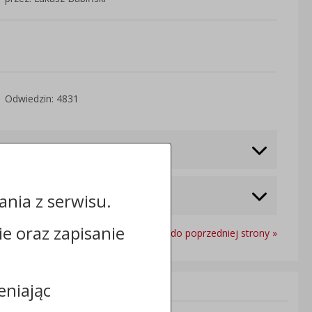
Odwiedzin: 4831
nia z serwisu.
cie oraz zapisanie
Powrót do poprzedniej strony »
eniając
Informacje dodatkowe: