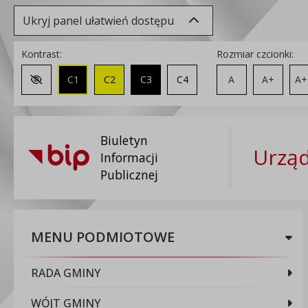
Ukryj panel ułatwień dostępu
Kontrast:
Rozmiar czcionki:
C1
C2
C3
C4
A
A+
A+
Zmień kontrast na domyślny
Biuletyn
Urząd
Informacji
Publicznej
MENU PODMIOTOWE
RADA GMINY
WÓJT GMINY