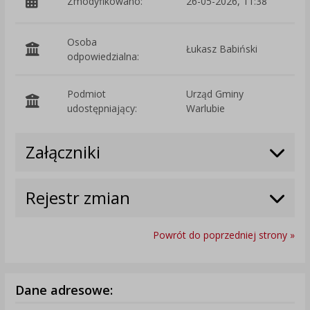
Zmodyfikowano:
26-05-2026, 11:38
p
Osoba
Łukasz Babiński
odpowiedzialna:
Podmiot
Urząd Gminy
O
udostępniający:
Warlubie
Załączniki
Rejestr zmian
Powrót do poprzedniej strony »
Dane adresowe: