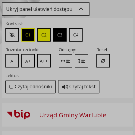
Ukryj panel ułatwień dostępu
Kontrast:
C1
C2
C3
C4
Zmień kontrast na domyślny
Rozmiar czcionki:
Odstępy:
Reset:
A
A+
A++
Zmień odstęp między literami
Zmień interlinię i margines
Przywróć ustawi
Lektor:
Czytaj odnośniki
Czytaj tekst
Urząd Gminy Warlubie