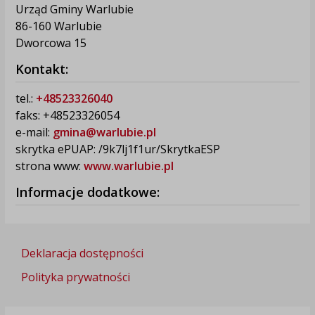
Urząd Gminy Warlubie
86-160 Warlubie
Dworcowa 15
Kontakt:
tel.:
+48523326040
faks: +48523326054
e-mail:
gmina@warlubie.pl
skrytka ePUAP: /9k7lj1f1ur/SkrytkaESP
strona www:
www.warlubie.pl
Informacje dodatkowe:
Deklaracja dostępności
Polityka prywatności