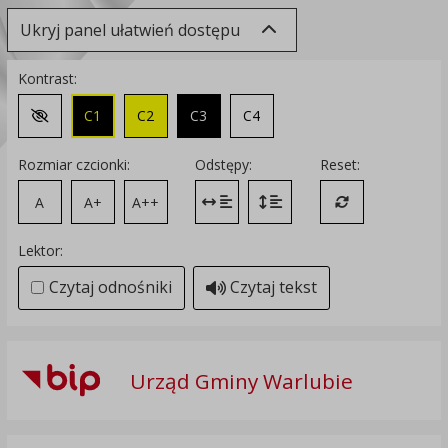
Ukryj panel ułatwień dostępu
Kontrast:
C1
C2
C3
C4
Zmień kontrast na domyślny
Rozmiar czcionki:
Odstępy:
Reset:
A
A+
A++
Zmień odstęp między literami
Zmień interlinię i margines
Przywróć ustawi
Lektor:
Czytaj odnośniki
Czytaj tekst
Urząd Gminy Warlubie