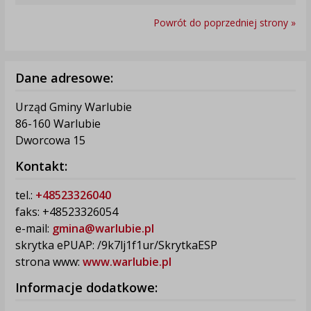
Powrót do poprzedniej strony »
Dane adresowe:
Urząd Gminy Warlubie
86-160 Warlubie
Dworcowa 15
Kontakt:
tel.:
+48523326040
faks: +48523326054
e-mail:
gmina@warlubie.pl
skrytka ePUAP: /9k7lj1f1ur/SkrytkaESP
strona www:
www.warlubie.pl
Informacje dodatkowe: