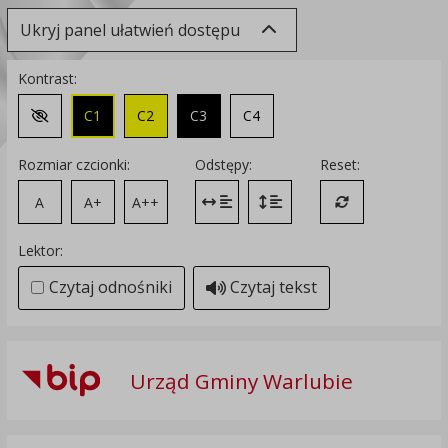
Ukryj panel ułatwień dostępu
Kontrast:
C1
C2
C3
C4
Zmień kontrast na domyślny
Rozmiar czcionki:
Odstępy:
Reset:
A
A+
A++
Zmień odstęp między literami
Zmień interlinię i margines
Przywróć ustawi
Lektor:
Czytaj odnośniki
Czytaj tekst
Urząd Gminy Warlubie