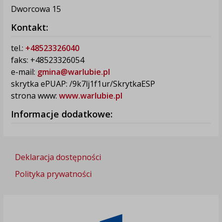
Dworcowa 15
Kontakt:
tel.:
+48523326040
faks: +48523326054
e-mail:
gmina@warlubie.pl
skrytka ePUAP: /9k7lj1f1ur/SkrytkaESP
strona www:
www.warlubie.pl
Informacje dodatkowe:
Deklaracja dostępności
Polityka prywatności