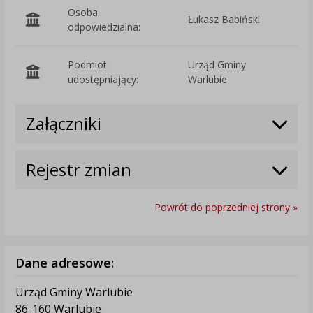
Osoba
Łukasz Babiński
odpowiedzialna:
Podmiot
Urząd Gminy
O
udostępniający:
Warlubie
Załączniki
Rejestr zmian
Powrót do poprzedniej strony »
Dane adresowe:
Urząd Gminy Warlubie
86-160 Warlubie