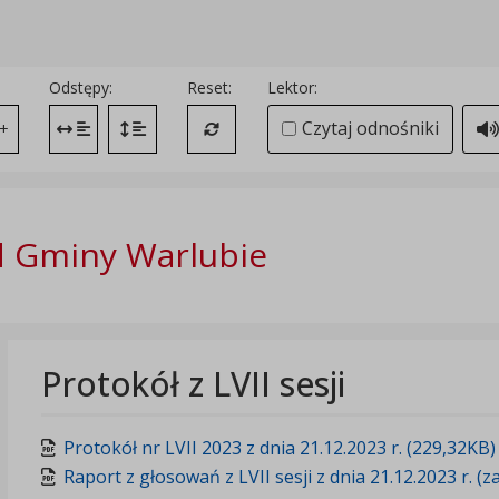
Odstępy:
Reset:
Lektor:
Czytaj odnośniki
+
Zmień odstęp między literami
Zmień interlinię i margines między paragrafami
Przywróć ustawienia domyślne
 Gminy Warlubie
Protokół z LVII sesji
Protokół nr LVII 2023 z dnia 21.12.2023 r. (229,32KB)
Raport z głosowań z LVII sesji z dnia 21.12.2023 r. (z