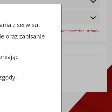
nia z serwisu.
Powrót do poprzedniej strony »
cie oraz zapisanie
Informacje dodatkowe:
eniając
zgody.