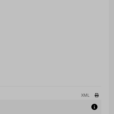
Drukuj 
XML