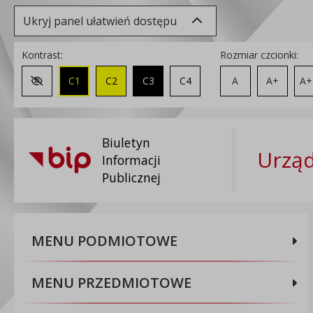
Ukryj panel ułatwień dostępu
Kontrast:
Rozmiar czcionki:
C1
C2
C3
C4
A
A+
A+
Zmień kontrast na domyślny
Biuletyn
Urząd
Informacji
Publicznej
MENU PODMIOTOWE
MENU PRZEDMIOTOWE