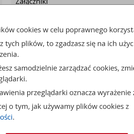
Załączniki
Rejestr zmian
ików cookies w celu poprawnego korzysta
sz tych plików, to zgadzasz się na ich uży
zenia.
Kontakt:
żesz samodzielnie zarządzać cookies, zmi
tel.:
+48523326040
glądarki.
faks: +48523326054
e-mail:
gmina@warlubie.pl
awienia przeglądarki oznacza wyrażenie 
skrytka ePUAP: /9k7lj1f1ur/SkrytkaESP
strona www:
www.warlubie.pl
cej o tym, jak używamy plików cookies z
ości
.