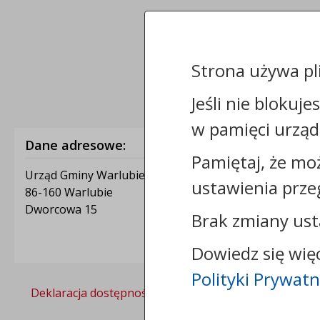
Strona używa pl
Jeśli nie blokuje
w pamięci urząd
Dane adresowe:
Pamiętaj, że mo
Urząd Gminy Warlubie
ustawienia prze
86-160 Warlubie
Dworcowa 15
Brak zmiany ust
Dowiedz się wię
Polityki Prywatn
Deklaracja dostępności
Polityka prywatności