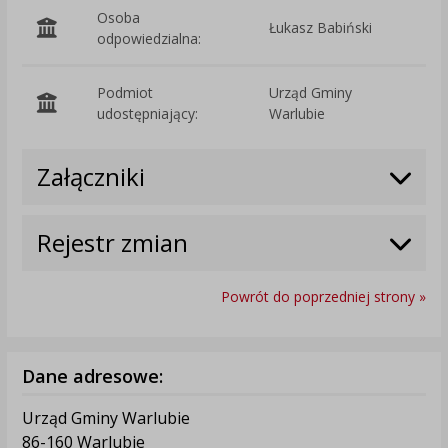
Osoba
Łukasz Babiński
odpowiedzialna:
Podmiot
Urząd Gminy
O
udostępniający:
Warlubie
Załączniki
Rejestr zmian
Powrót do poprzedniej strony »
Dane adresowe:
Urząd Gminy Warlubie
86-160 Warlubie