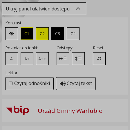
Ukryj panel ułatwień dostępu
Kontrast:
C1
C2
C3
C4
Zmień kontrast na domyślny
Rozmiar czcionki:
Odstępy:
Reset:
A
A+
A++
Zmień odstęp między literami
Zmień interlinię i margines
Przywróć ustawi
Lektor:
Czytaj odnośniki
Czytaj tekst
Urząd Gminy Warlubie