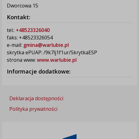
Dworcowa 15
Kontakt:
tel.:
+48523326040
faks: +48523326054
e-mail:
gmina@warlubie.pl
skrytka ePUAP: /9k7lj1f1ur/SkrytkaESP
strona www:
www.warlubie.pl
Informacje dodatkowe:
Deklaracja dostępności
Polityka prywatności