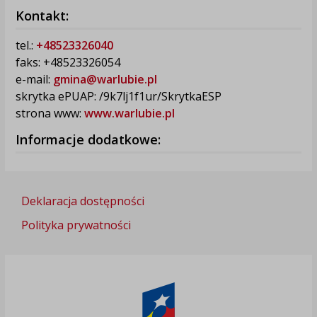
Kontakt:
tel.:
+48523326040
faks: +48523326054
e-mail:
gmina@warlubie.pl
skrytka ePUAP: /9k7lj1f1ur/SkrytkaESP
strona www:
www.warlubie.pl
Informacje dodatkowe:
Deklaracja dostępności
Polityka prywatności