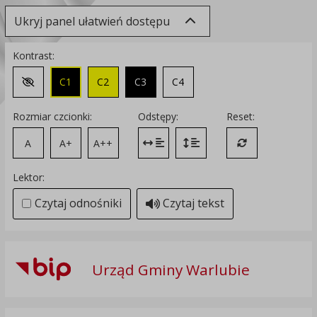
Ukryj panel ułatwień dostępu
Kontrast:
C1
C2
C3
C4
Zmień kontrast na domyślny
Rozmiar czcionki:
Odstępy:
Reset:
A
A+
A++
Zmień odstęp między literami
Zmień interlinię i margines
Przywróć ustawi
Lektor:
Czytaj odnośniki
Czytaj tekst
Urząd Gminy Warlubie