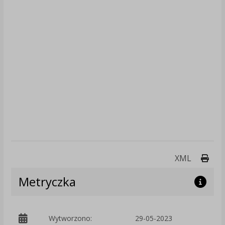
Druk
XML
Metryczka
Wytworzono:
29-05-2023
p