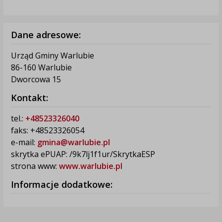
Dane adresowe:
Urząd Gminy Warlubie
86-160 Warlubie
Dworcowa 15
Kontakt:
tel.:
+48523326040
faks: +48523326054
e-mail:
gmina@warlubie.pl
skrytka ePUAP: /9k7lj1f1ur/SkrytkaESP
strona www:
www.warlubie.pl
Informacje dodatkowe: