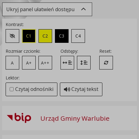
Ukryj panel ułatwień dostępu
Kontrast:
C1
C2
C3
C4
Zmień kontrast na domyślny
Rozmiar czcionki:
Odstępy:
Reset:
A
A+
A++
Zmień odstęp między literami
Zmień interlinię i margines
Przywróć ustawi
Lektor:
Czytaj odnośniki
Czytaj tekst
Urząd Gminy Warlubie