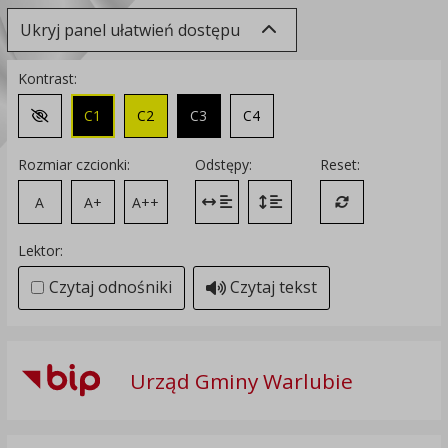
Ukryj panel ułatwień dostępu
Kontrast:
C1
C2
C3
C4
Zmień kontrast na domyślny
Rozmiar czcionki:
Odstępy:
Reset:
A
A+
A++
Zmień odstęp między literami
Zmień interlinię i margines
Przywróć ustawi
Lektor:
Czytaj odnośniki
Czytaj tekst
Urząd Gminy Warlubie