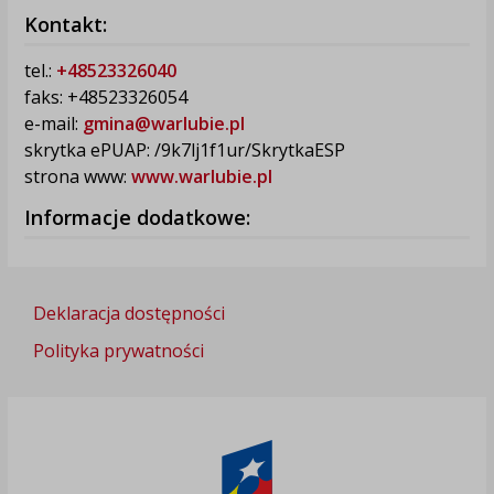
Kontakt:
tel.:
+48523326040
faks: +48523326054
e-mail:
gmina@warlubie.pl
skrytka ePUAP: /9k7lj1f1ur/SkrytkaESP
strona www:
www.warlubie.pl
Informacje dodatkowe:
Deklaracja dostępności
Polityka prywatności