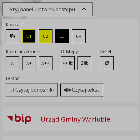
Ukryj panel ułatwień dostępu
Kontrast:
C1
C2
C3
C4
Zmień kontrast na domyślny
Rozmiar czcionki:
Odstępy:
Reset:
A
A+
A++
Zmień odstęp między literami
Zmień interlinię i margines
Przywróć ustawi
Lektor:
Czytaj odnośniki
Czytaj tekst
Urząd Gminy Warlubie