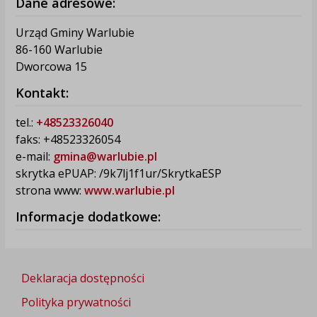
Dane adresowe:
Urząd Gminy Warlubie
86-160 Warlubie
Dworcowa 15
Kontakt:
tel.:
+48523326040
faks: +48523326054
e-mail:
gmina@warlubie.pl
skrytka ePUAP: /9k7lj1f1ur/SkrytkaESP
strona www:
www.warlubie.pl
Informacje dodatkowe:
Deklaracja dostępności
Polityka prywatności